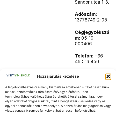
Sándor utca 1-3.
Adószám
:
13778749-2-05
Cégjegyzékszá
m
: 05-10-
000406
Telefon
: +36
46 516 450
Email
:
Hozzájárulás kezelése
webadmin@mis
kolcholding.hu
A legjobb felhasználói élmény biztosítása érdekében sütiket használunk
az eszközinformációk tárolására és/vagy elérésére. Ezen
technológiákhoz való hozzájárulás lehetővé teszi számunkra, hogy
olyan adatokat dolgozzunk fel, mint a böngészési viselkedés vagy az
egyedi azonosítók ezen a webhelyen. A hozzájárulás megtagadása vagy
visszavonása bizonyos funkciókat hátrányosan befolyásolhat.