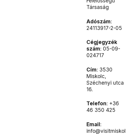
Felelősségű
Társaság
Adószám
:
24113917-2-05
Cégjegyzék
szám
: 05-09-
024717
Cím
:
3530
Miskolc,
Széchenyi utca
16.
Telefon
: +36
46 350 425
Email
:
info@visitmiskol